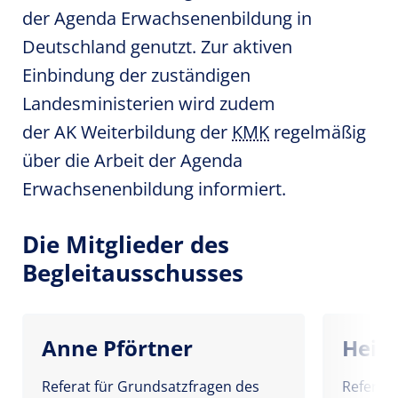
der Agenda Erwachsenenbildung in
Deutschland genutzt. Zur aktiven
Einbindung der zuständigen
Landesministerien wird zudem
der AK Weiterbildung der
KMK
regelmäßig
über die Arbeit der Agenda
Erwachsenenbildung informiert.
Die Mitglieder des
Begleitausschusses
Anne Pförtner
Heik
Referat für Grundsatzfragen des
Referats