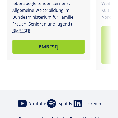
lebensbegleitenden Lernens,
Weiterb
Allgemeine Weiterbildung im
Kultur 
Bundesministerium für Familie,
Nordrhe
Frauen, Senioren und Jugend (
BMBFSFJ
).
Mi
un
BMBFSFJ
Youtube
Spotify
LinkedIn