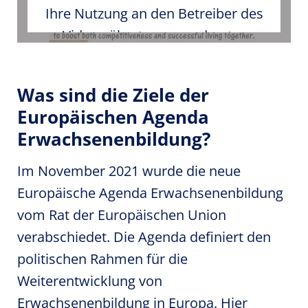
Ihre Nutzung an den Betreiber des
Videos übertragen und unter
Umständen gespeichert. Bitte
stimmen Sie den externen
Was sind die Ziele der
Medieninhalten in den Cookie-
Europäischen Agenda
Einstellungen zu.
Erwachsenenbildung?
Im November 2021 wurde die neue
Europäische Agenda Erwachsenenbildung
vom Rat der Europäischen Union
verabschiedet. Die Agenda definiert den
politischen Rahmen für die
Weiterentwicklung von
Erwachsenenbildung in Europa. Hier