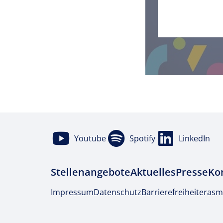
Youtube
Spotify
LinkedIn
Stellenangebote
Aktuelles
Presse
Ko
Impressum
Datenschutz
Barrierefreiheit
erasm