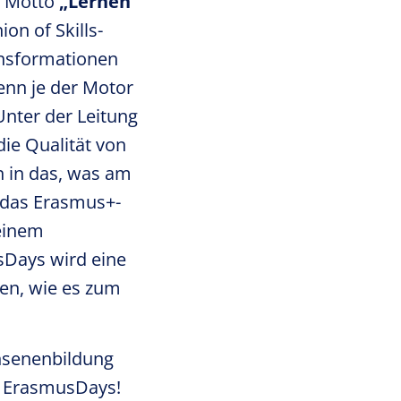
m Motto
„Lernen
ion of Skills-
ransformationen
enn je der Motor
Unter der Leitung
die Qualität von
n in das, was am
 das Erasmus+-
 einem
sDays wird eine
gen, wie es zum
chsenenbildung
n ErasmusDays!