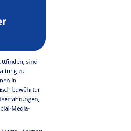
attfinden, sind
altung zu
nnen in
ausch bewährter
ätserfahrungen,
cial-Media-