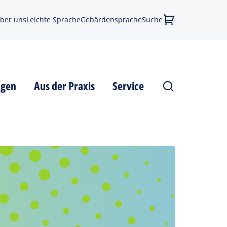
ber uns
Leichte Sprache
Gebärdensprache
Suche
agen
Aus der Praxis
Service