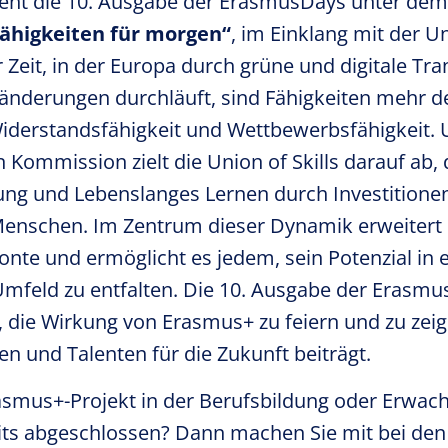
steht die 10. Ausgabe der ErasmusDays unter de
ähigkeiten für morgen“
, im Einklang mit der Un
ner Zeit, in der Europa durch grüne und digitale T
ränderungen durchläuft, sind Fähigkeiten mehr d
Widerstandsfähigkeit und Wettbewerbsfähigkeit. 
 Kommission zielt die Union of Skills darauf ab, 
ung und Lebenslanges Lernen durch Investitione
 Menschen. Im Zentrum dieser Dynamik erweitert
te und ermöglicht es jedem, sein Potenzial in
Umfeld zu entfalten. Die 10. Ausgabe der Erasmu
, die Wirkung von Erasmus+ zu feiern und zu zei
n und Talenten für die Zukunft beiträgt.
asmus+-Projekt in der Berufsbildung oder Erwa
eits abgeschlossen? Dann machen Sie mit bei de