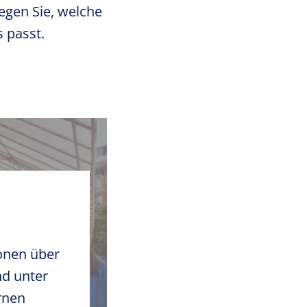
legen Sie, welche
 passt.
onen über
nd unter
rnen