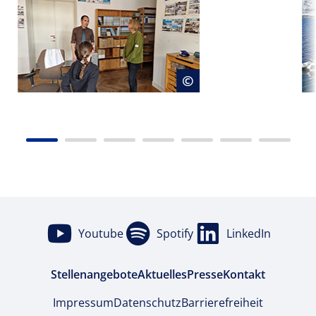
weis öffnen
Copyrighthinweis
©
Youtube
Spotify
LinkedIn
Stellenangebote
Aktuelles
Presse
Kontakt
Impressum
Datenschutz
Barrierefreiheit