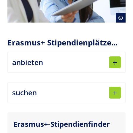
Cop
©
Erasmus+ Stipendienplätze...
anbieten
suchen
Erasmus+-Stipendienfinder