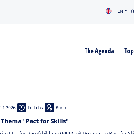
EN
Ü
The Agenda
Top
.11.2026
Full day
Bonn
 Thema "Pact for Skills"
institut für Berufsbildung (
BIBB
) mit Bezug zum Pact for Skil