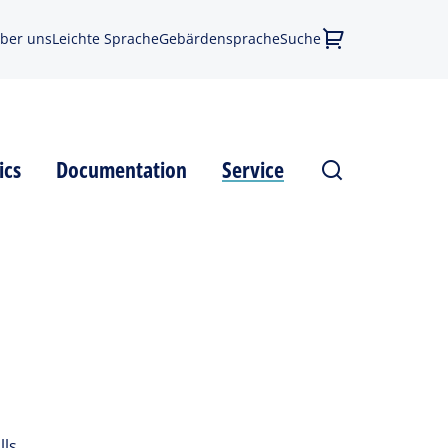
ber uns
Leichte Sprache
Gebärdensprache
Suche
ics
Documentation
Service
ls.