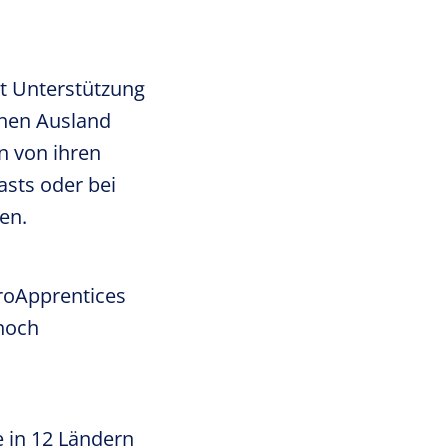
t Unterstützung
chen Ausland
n von ihren
casts oder bei
en.
roApprentices
 noch
e in 12 Ländern