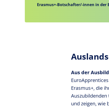
Erasmus+-Botschafter/-innen in der 
Auslands
Aus der Ausbild
EuroApprentices
Erasmus+, die i
Auszubildenden te
und zeigen, wie 