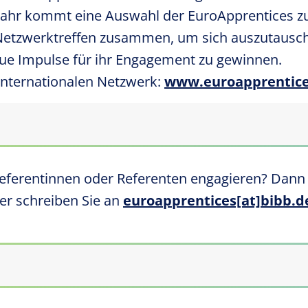
 Jahr kommt eine Auswahl der
EuroApprentices
z
 Netzwerktreffen zusammen, um sich auszutausc
eue Impulse für ihr Engagement zu gewinnen.
internationalen Netzwerk:
www.euroapprentice
eferentinnen oder Referenten engagieren? Dann 
der schreiben Sie an
euroapprentices[at]bibb.d