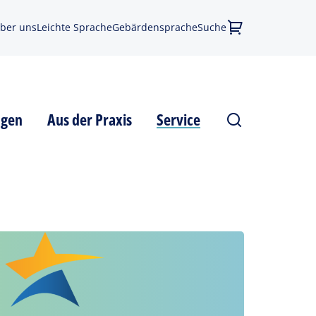
ber uns
Leichte Sprache
Gebärdensprache
Suche
agen
Aus der Praxis
Service