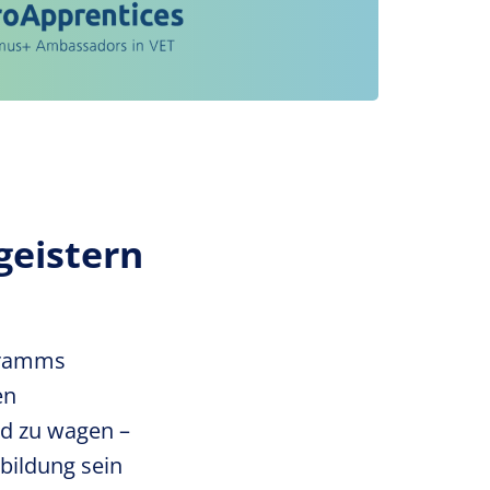
geistern
gramms
en
and zu wagen –
sbildung sein