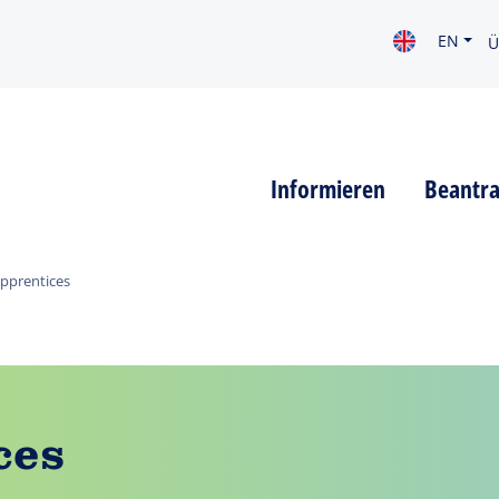
EN
Ü
Informieren
Beantr
pprentices
ces